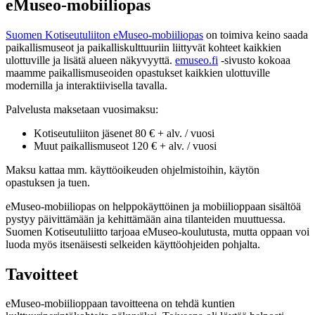
eMuseo-
mobiiliopas
Suomen Kotiseutuliiton eMuseo-mobiiliopas
on toimiva keino saada
paikallismuseot ja paikalliskulttuuriin liittyvät kohteet kaikkien
ulottuville ja lisätä alueen näkyvyyttä.
emuseo.fi
-sivusto kokoaa
maamme paikallismuseoiden opastukset kaikkien ulottuville
modernilla ja interaktiivisella tavalla.
Palvelusta maksetaan vuosimaksu:
Kotiseutuliiton jäsenet 80 € + alv. / vuosi
Muut paikallismuseot 120 € + alv. / vuosi
Maksu kattaa mm. käyttöoikeuden ohjelmistoihin, käytön
opastuksen ja tuen.
eMuseo-mobiiliopas on helppokäyttöinen ja mobiilioppaan sisältöä
pystyy päivittämään ja kehittämään aina tilanteiden muuttuessa.
Suomen Kotiseutuliitto tarjoaa eMuseo-koulutusta, mutta oppaan voi
luoda myös itsenäisesti selkeiden käyttöohjeiden pohjalta.
T
avoitteet
eMuseo-mobiilioppaan tavoitteena on tehdä kuntien