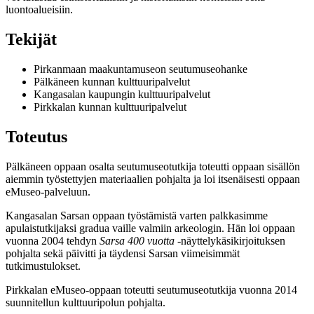
luontoalueisiin.
T
ekijät
Pirkanmaan maakuntamuseon seutumuseohanke
Pälkäneen kunnan kulttuuripalvelut
Kangasalan kaupungin kulttuuripalvelut
Pirkkalan kunnan kulttuuripalvelut
T
oteutus
Pälkäneen oppaan osalta seutumuseotutkija toteutti oppaan sisällön
aiemmin työstettyjen materiaalien pohjalta ja loi itsenäisesti oppaan
eMuseo-palveluun.
Kangasalan Sarsan oppaan työstämistä varten palkkasimme
apulaistutkijaksi gradua vaille valmiin arkeologin. Hän loi oppaan
vuonna 2004 tehdyn
Sarsa 400 vuotta
-näyttelykäsikirjoituksen
pohjalta sekä päivitti ja täydensi Sarsan viimeisimmät
tutkimustulokset.
Pirkkalan eMuseo-oppaan toteutti seutumuseotutkija vuonna 2014
suunnitellun kulttuuripolun pohjalta.