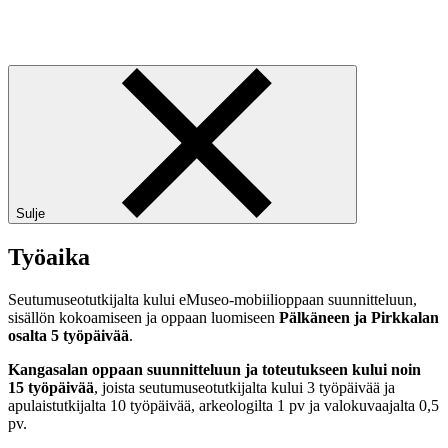
Sulje
T
yöaika
Seutumuseotutkijalta kului eMuseo-mobiilioppaan suunnitteluun,
sisällön kokoamiseen ja oppaan luomiseen
Pälkäneen ja Pirkkalan
osalta 5 työpäivää
.
Kangasalan oppaan suunnitteluun ja toteutukseen kului
noin
15 työpäivää
, joista seutumuseotutkijalta kului 3 työpäivää ja
apulaistutkijalta 10 työpäivää, arkeologilta 1 pv ja valokuvaajalta 0,5
pv.