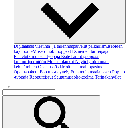
Digitaaliset viestintä- ja tallennuspalvelut paikallismuseoiden
käyttöön
eMuseo-mobiilioppaat
Esineiden tarinapaja
Esinetutkimuksen työpaja
Esite
Linkit ja oppaat
kulttuuriperintöön
Muistelulaukut
Näyttelytoiminnan
kehittäminen
Opastuskäsikirjoitus ja malliopastus
Opetuspaketti
Pop up -näyttely
Punamultamaalauksen Pop up
-työpaja
Reppureissut
Seutumuseokokoelma
Tarinakahvilat
Hae