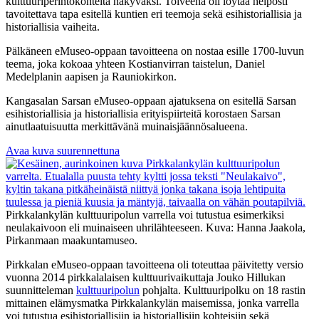
kulttuuriperintökohteita näkyväksi. Toiveena oli löytää helposti
tavoitettava tapa esitellä kuntien eri teemoja sekä esihistoriallisia ja
historiallisia vaiheita.
Pälkäneen eMuseo-oppaan tavoitteena on nostaa esille 1700-luvun
teema, joka kokoaa yhteen Kostianvirran taistelun, Daniel
Medelplanin aapisen ja Rauniokirkon.
Kangasalan Sarsan eMuseo-oppaan ajatuksena on esitellä Sarsan
esihistoriallisia ja historiallisia erityispiirteitä korostaen Sarsan
ainutlaatuisuutta merkittävänä muinaisjäännösalueena.
Avaa kuva suurennettuna
Pirkkalankylän kulttuuripolun varrella voi tutustua esimerkiksi
neulakaivoon eli muinaiseen uhrilähteeseen. Kuva: Hanna Jaakola,
Pirkanmaan maakuntamuseo.
Pirkkalan eMuseo-oppaan tavoitteena oli toteuttaa päivitetty versio
vuonna 2014 pirkkalalaisen kulttuurivaikuttaja Jouko Hillukan
suunnitteleman
kulttuuripolun
pohjalta. Kulttuuripolku on 18 rastin
mittainen elämysmatka Pirkkalankylän maisemissa, jonka varrella
voi tutustua esihistoriallisiin ja historiallisiin kohteisiin sekä