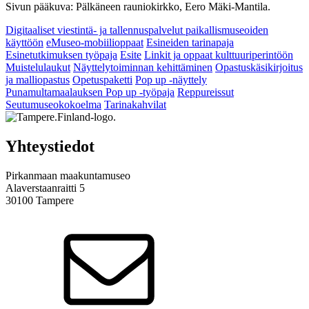
Sivun pääkuva: Pälkäneen rauniokirkko, Eero Mäki-Mantila.
Digitaaliset viestintä- ja tallennuspalvelut paikallismuseoiden
käyttöön
eMuseo-mobiilioppaat
Esineiden tarinapaja
Esinetutkimuksen työpaja
Esite
Linkit ja oppaat kulttuuriperintöön
Muistelulaukut
Näyttelytoiminnan kehittäminen
Opastuskäsikirjoitus
ja malliopastus
Opetuspaketti
Pop up -näyttely
Punamultamaalauksen Pop up -työpaja
Reppureissut
Seutumuseokokoelma
Tarinakahvilat
Yhteystiedot
Pirkanmaan maakuntamuseo
Alaverstaanraitti 5
30100 Tampere