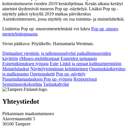
kotiseutumuseon vuoden 2019 kesäohjelmaa. Kesän aikana kerätyt
aineistot täydensivät museon Pop up -näyttelyä. Lisäksi Pop up -
näyttely jatkoi syksyllä 2019 matkaa päiväkeskus
Aurinkorinteeseen, jossa näyttely on osa toiminta- ja muisteluhetkiä.
Lisätietoa Pop up -museomenetelmästä voi lukea
Pop up -museo
menetelmäoppaasta
.
Sivun pääkuva: Pöytäkello. Hannamaria Westman.
Digitaaliset viestintä- ja tallennuspalvelut paikallismuseoiden
käyttöön
eMuseo-mobiilioppaat
Esineiden tarinapaja
Esinetutkimuksen työpaja
Esite
Linkit ja oppaat kulttuuriperintöön
Muistelulaukut
Näyttelytoiminnan kehittäminen
Opastuskäsikirjoitus
ja malliopastus
Opetuspaketti
Pop up -näyttely
Punamultamaalauksen Pop up -työpaja
Reppureissut
Seutumuseokokoelma
Tarinakahvilat
Yhteystiedot
Pirkanmaan maakuntamuseo
Alaverstaanraitti 5
30100 Tampere