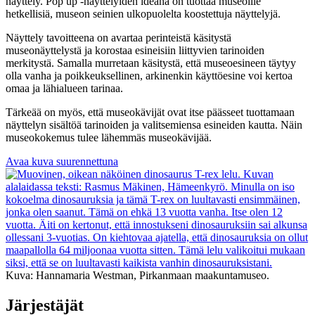
näyttely. Pop up -näyttelyiden ideana on tuottaa museoille
hetkellisiä, museon seinien ulkopuolelta koostettuja näyttelyjä.
Näyttely tavoitteena on avartaa perinteistä käsitystä
museonäyttelystä ja korostaa esineisiin liittyvien tarinoiden
merkitystä. Samalla murretaan käsitystä, että museoesineen täytyy
olla vanha ja poikkeuksellinen, arkinenkin käyttöesine voi kertoa
omaa ja lähialueen tarinaa.
Tärkeää on myös, että museokävijät ovat itse päässeet tuottamaan
näyttelyn sisältöä tarinoiden ja valitsemiensa esineiden kautta. Näin
museokokemus tulee lähemmäs museokävijää.
Avaa kuva suurennettuna
Kuva: Hannamaria Westman, Pirkanmaan maakuntamuseo.
J
ärjestäjät