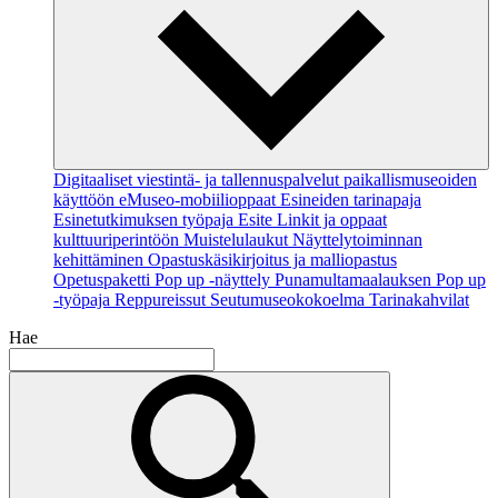
Digitaaliset viestintä- ja tallennuspalvelut paikallismuseoiden
käyttöön
eMuseo-mobiilioppaat
Esineiden tarinapaja
Esinetutkimuksen työpaja
Esite
Linkit ja oppaat
kulttuuriperintöön
Muistelulaukut
Näyttelytoiminnan
kehittäminen
Opastuskäsikirjoitus ja malliopastus
Opetuspaketti
Pop up -näyttely
Punamultamaalauksen Pop up
-työpaja
Reppureissut
Seutumuseokokoelma
Tarinakahvilat
Hae