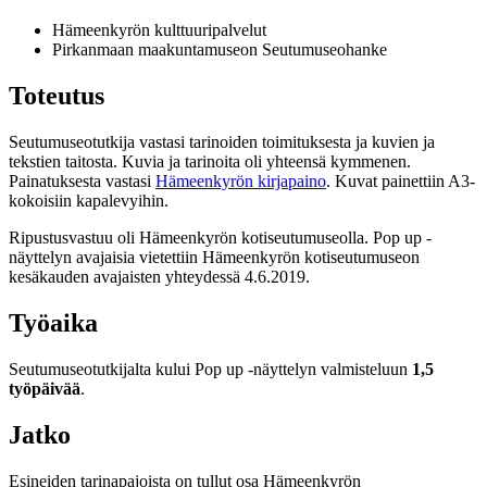
Hämeenkyrön kulttuuripalvelut
Pirkanmaan maakuntamuseon Seutumuseohanke
T
oteutus
Seutumuseotutkija vastasi tarinoiden toimituksesta ja kuvien ja
tekstien taitosta. Kuvia ja tarinoita oli yhteensä kymmenen.
Painatuksesta vastasi
Hämeenkyrön kirjapaino
. Kuvat painettiin A3-
kokoisiin kapalevyihin.
Ripustusvastuu oli Hämeenkyrön kotiseutumuseolla. Pop up -
näyttelyn avajaisia vietettiin Hämeenkyrön kotiseutumuseon
kesäkauden avajaisten yhteydessä 4.6.2019.
T
yöaika
Seutumuseotutkijalta kului Pop up -näyttelyn valmisteluun
1,5
työpäivää
.
J
atko
Esineiden tarinapajoista on tullut osa Hämeenkyrön