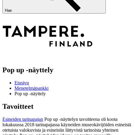
Hae
Pop up -näyttely
Etusivu
Menetelmäpankki
Pop up -näyttely
T
avoitteet
Esineiden tarinapajan
Pop up -näyttelyn tavoitteena oli koota
lokakuussa 2018 tarinapajassa käyneiden museokävijöiden esineistä
otetuista valokuvista ja esineisiin liittyvistä tarinoista yhteinen