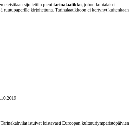
eteistilaan sijoitettiin pieni
tarinalaatikko
, johon kuntalaiset
ejä ruutupaperille kirjoitettuna. Tarinalaatikkoon ei kertynyt kuitenkaan
1.10.2019
. Tarinakahvilat istuivat loistavasti Euroopan kulttuuriympäristöpäivien