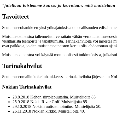
”jutellaan toistemme kanssa ja kerrotaan, mitä muistetaan 
Tavoitteet
Seutumuseohankkeen yksi ydinajatuksista on osallisuuden edistäminen.
Muistitietoaineistoa tallennetaan verrattain vähän verrattuna museoesine
yksittäisistä teemoista ja tapahtumista. Tarinakahviloita voi järjestää 
ovat paikkoja, joiden muistitietoaineiston keruu olisi ehdottoman ajank
Muistitietoaineistoa voi käyttää monipuolisesti tutkimuksissa, julkai
T
arinakahvilat
Seutumuseomallin kokeiluhankkeessa tarinakahviloita järjestettiin Noki
Nokian Tarinakahvilat
28.8.2018 Kehon siirtolapuutarha. Muistelijoita 85.
25.9.2018 Nokia River Golf. Muistelijoita 85.
29.10.2018 Nokian uutisten toimitus. Muistelijoita 50.
26.11.2018 Nokian kirkko. Muistelijoita 40.