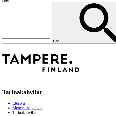
Hae
Hae
Tarinakahvilat
Etusivu
Menetelmäpankki
Tarinakahvilat