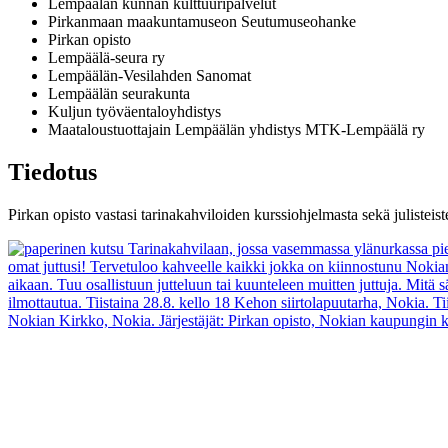
Lempäälän kunnan kulttuuripalvelut
Pirkanmaan maakuntamuseon Seutumuseohanke
Pirkan opisto
Lempäälä-seura ry
Lempäälän-Vesilahden Sanomat
Lempäälän seurakunta
Kuljun työväentaloyhdistys
Maataloustuottajain Lempäälän yhdistys MTK-Lempäälä ry
T
iedotus
Pirkan opisto vastasi tarinakahviloiden kurssiohjelmasta sekä julisteist