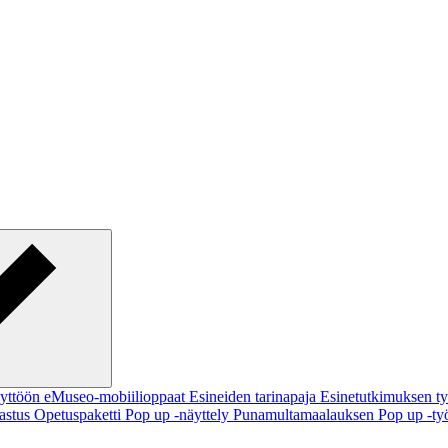
käyttöön
eMuseo-mobiilioppaat
Esineiden tarinapaja
Esinetutkimuksen t
pastus
Opetuspaketti
Pop up -näyttely
Punamultamaalauksen Pop up -ty