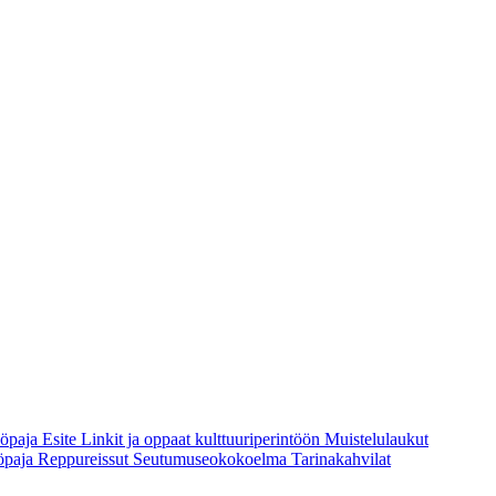
yöpaja
Esite
Linkit ja oppaat kulttuuriperintöön
Muistelulaukut
öpaja
Reppureissut
Seutumuseokokoelma
Tarinakahvilat