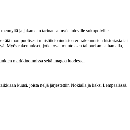
mennyttä ja jakamaan tarinansa myös tuleville sukupolville.
erätä monipuolisesti muistitietoaineistoa eri rakennusten historiasta tai
 mentyä. Myös rakennukset, jotka ovat muutoksen tai purkamisuhan alla,
aupunkien markkinoinnissa sekä imagoa luodessa.
kkiaan kuusi, joista neljä järjestettiin Nokialla ja kaksi Lempäälässä.