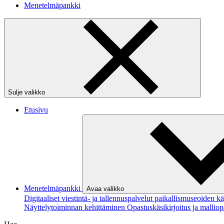
Menetelmäpankki
Sulje valikko
Etusivu
Menetelmäpankki
Avaa valikko
Digitaaliset viestintä- ja tallennuspalvelut paikallismuseoiden 
Näyttelytoiminnan kehittäminen
Opastuskäsikirjoitus ja mallio