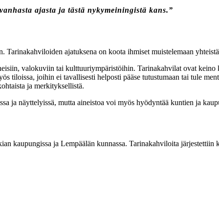
vanhasta ajasta ja tästä nykymeiningistä kans.”
 Tarinakahviloiden ajatuksena on koota ihmiset muistelemaan yhteistä 
isiin, valokuviin tai kulttuuriympäristöihin. Tarinakahvilat ovat keino k
myös tiloissa, joihin ei tavallisesti helposti pääse tutustumaan tai tule
ohtaista ja merkityksellistä.
suissa ja näyttelyissä, mutta aineistoa voi myös hyödyntää kuntien ja k
an kaupungissa ja Lempäälän kunnassa. Tarinakahviloita järjestettiin kai