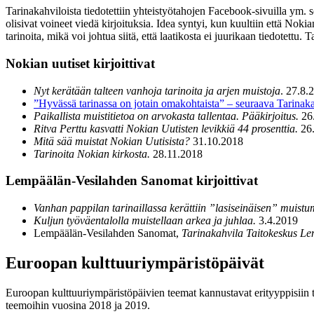
Tarinakahviloista tiedotettiin yhteistyötahojen Facebook-sivuilla ym. 
olisivat voineet viedä kirjoituksia. Idea syntyi, kun kuultiin että Noki
tarinoita, mikä voi johtua siitä, että laatikosta ei juurikaan tiedotettu.
Nokian uutiset kirjoittivat
Nyt kerätään talteen vanhoja tarinoita ja arjen muistoja
. 27.8.
”Hyvässä tarinassa on jotain omakohtaista” – seuraava Tarinak
Paikallista muistitietoa on arvokasta tallentaa. Pääkirjoitus.
26
Ritva Perttu kasvatti Nokian Uutisten levikkiä 44 prosenttia.
26
Mitä sää muistat Nokian Uutisista?
31.10.2018
Tarinoita Nokian kirkosta.
28.11.2018
Lempäälän-Vesilahden Sanomat kirjoittivat
Vanhan pappilan tarinaillassa kerättiin ”lasiseinäisen” muistu
Kuljun työväentalolla muistellaan arkea ja juhlaa.
3.4.2019
Lempäälän-Vesilahden Sanomat,
Tarinakahvila Taitokeskus Le
E
uroopan kulttuuriympäristöpäivät
Euroopan kulttuuriympäristöpäivien teemat kannustavat erityyppisiin tap
teemoihin vuosina 2018 ja 2019.