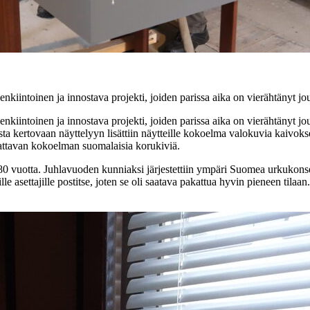
kiintoinen ja innostava projekti, joiden parissa aika on vierähtänyt jou
kiintoinen ja innostava projekti, joiden parissa aika on vierähtänyt jou
sta kertovaan näyttelyyn lisättiin näytteille kokoelma valokuvia kaivok
attavan kokoelman suomalaisia korukiviä.
vuotta. Juhlavuoden kunniaksi järjestettiin ympäri Suomea urkukonserttej
ille asettajille postitse, joten se oli saatava pakattua hyvin pieneen til