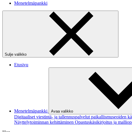
Menetelmäpankki
Sulje valikko
Etusivu
Menetelmäpankki
Avaa valikko
Digitaaliset viestintä- ja tallennuspalvelut paikallismuseoiden 
Näyttelytoiminnan kehittäminen
Opastuskäsikirjoitus ja mallio