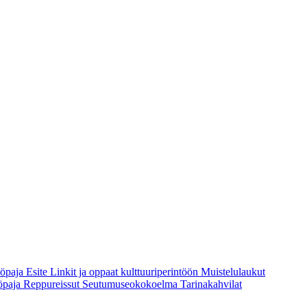
yöpaja
Esite
Linkit ja oppaat kulttuuriperintöön
Muistelulaukut
öpaja
Reppureissut
Seutumuseokokoelma
Tarinakahvilat