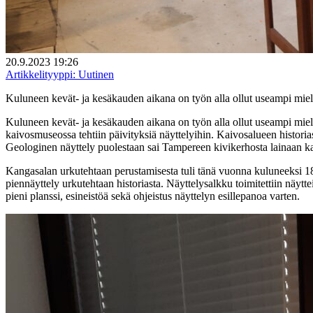
20.9.2023 19:26
Artikkelityyppi:
Uutinen
Kuluneen kevät- ja kesäkauden aikana on työn alla ollut useampi mielen
Kuluneen kevät- ja kesäkauden aikana on työn alla ollut useampi mielen
kaivosmuseossa tehtiin päivityksiä näyttelyihin. Kaivosalueen historia
Geologinen näyttely puolestaan sai Tampereen kivikerhosta lainaan k
Kangasalan urkutehtaan perustamisesta tuli tänä vuonna kuluneeksi 180 
piennäyttely urkutehtaan historiasta. Näyttelysalkku toimitettiin näytte
pieni planssi, esineistöä sekä ohjeistus näyttelyn esillepanoa varten.