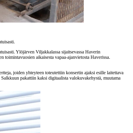
tuisasti.
tuisasti. Ylöjärven Viljakkalassa sijaitsevassa Haverin
sen toimintavuosien aikaisesta vapaa-ajanvietosta Haverissa.
a, joiden yhteyteen toteutettiin konsertin ajaksi esille laitettava
aan. Salkkuun pakattiin kaksi digitaalista valokuvakehystä, muutama