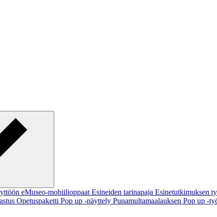
käyttöön
eMuseo-mobiilioppaat
Esineiden tarinapaja
Esinetutkimuksen t
pastus
Opetuspaketti
Pop up -näyttely
Punamultamaalauksen Pop up -ty