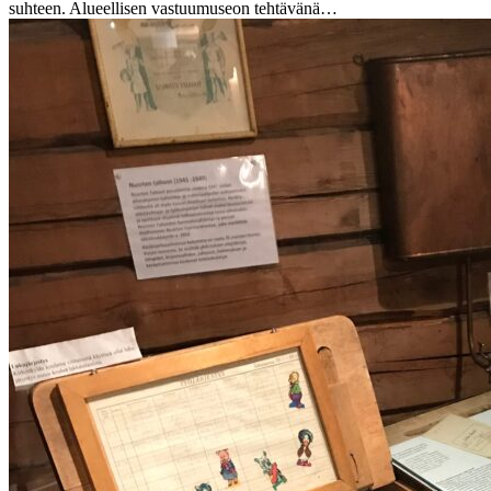
suhteen. Alueellisen vastuumuseon tehtävänä…