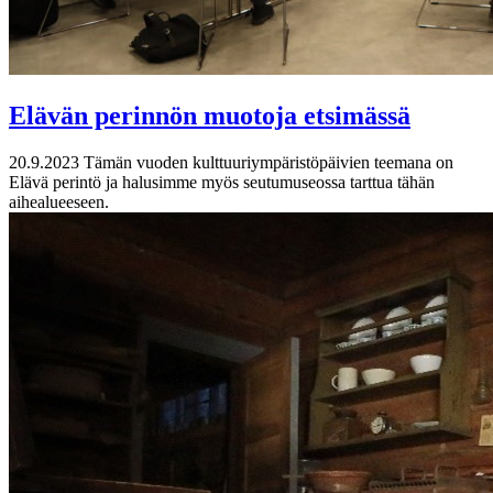
Elävän perinnön muotoja etsimässä
20.9.2023
Tämän vuoden kulttuuriympäristöpäivien teemana on
Elävä perintö ja halusimme myös seutumuseossa tarttua tähän
aihealueeseen.