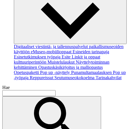
Digitaaliset viestintä- ja tallennuspalvelut paikallismuseoiden
käyttöön
eMuseo-mobiilioppaat
Esineiden tarinapaja
Esinetutkimuksen työpaja
Esite
Linkit ja oppaat
kulttuuriperintöön
Muistelulaukut
Näyttelytoiminnan
kehittäminen
Opastuskäsikirjoitus ja malliopastus
Opetuspaketti
Pop up -näyttely
Punamultamaalauksen Pop up
-työpaja
Reppureissut
Seutumuseokokoelma
Tarinakahvilat
Hae