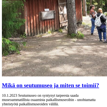
Mikä on seutumuseo ja miten se toimii?
10.1.2023
Seutumuseo on syntynyt tarpeesta saada
museoammatillista osaamista paikallismuseoihin - unohtamatta
yhteistyötä paikallismuseoiden välillä.