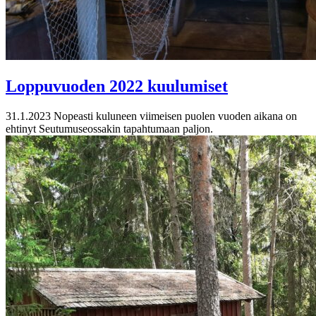
Loppuvuoden 2022 kuulumiset
31.1.2023
Nopeasti kuluneen viimeisen puolen vuoden aikana on
ehtinyt Seutumuseossakin tapahtumaan paljon.