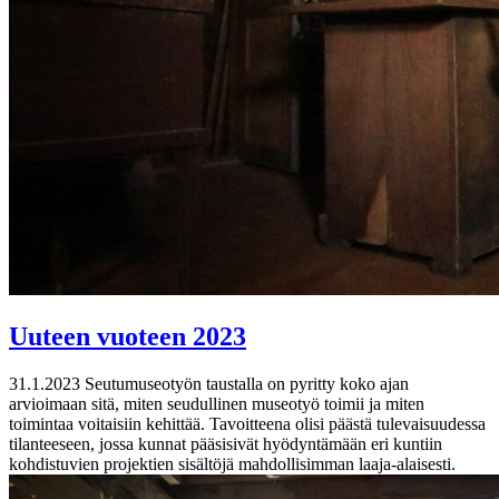
Uuteen vuoteen 2023
31.1.2023
Seutumuseotyön taustalla on pyritty koko ajan
arvioimaan sitä, miten seudullinen museotyö toimii ja miten
toimintaa voitaisiin kehittää. Tavoitteena olisi päästä tulevaisuudessa
tilanteeseen, jossa kunnat pääsisivät hyödyntämään eri kuntiin
kohdistuvien projektien sisältöjä mahdollisimman laaja-alaisesti.