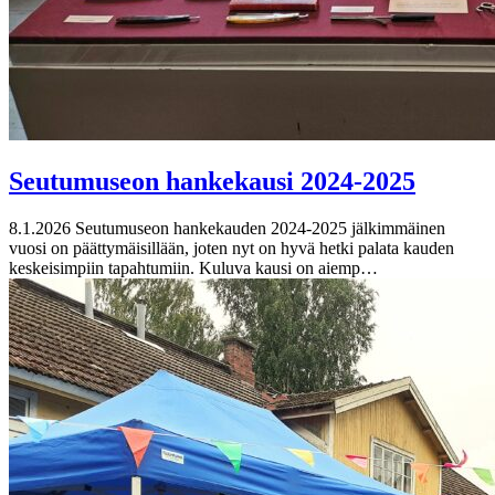
Seutumuseon hankekausi 2024-2025
8.1.2026
Seutumuseon hankekauden 2024-2025 jälkimmäinen
vuosi on päättymäisillään, joten nyt on hyvä hetki palata kauden
keskeisimpiin tapahtumiin. Kuluva kausi on aiemp…