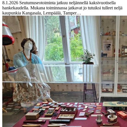
8.1.2026
Seutumuseotoiminta jatkuu neljännellä kaksivuotisella
hankekaudella. Mukana toiminnassa jatkavat jo tutuiksi tulleet neljä
kaupunkia Kangasala, Lempäälä, Tamper…