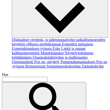
Digitaaliset viestintä- ja tallennuspalvelut paikallismuseoiden
käyttöön
eMuseo-mobiilioppaat
Esineiden tarinapaja
Esinetutkimuksen työpaja
Esite
Linkit ja oppaat
kulttuuriperintöön
Muistelulaukut
Näyttelytoiminnan
kehittäminen
Opastuskäsikirjoitus ja malliopastus
Opetuspaketti
Pop up -näyttely
Punamultamaalauksen Pop up
-työpaja
Reppureissut
Seutumuseokokoelma
Tarinakahvilat
Hae