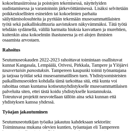
kokoelmasiirroissa ja poistojen tekemisessä, näyttelyiden
uudistamisessa ja varastoinnin järkevöittämisessä. Lisäksi selvitetään
poikkeuksellisten esineiden tai kokoelmien parhaita
säilyttämisolosuhteita ja pyritään tekemään museoammattilaisten
työtä sekä paikalliskulttuuria aavistuksen näkyvämmäksi. Tätä työtä
tehdään sydämellä, välillä harmaita hiuksia kasvattaen ja murehtien,
kuitenkin aina kokoelmiin ihastuneena ja eri alojen ihmisten
osaamista arvostaen.
Rahoitus
Seutumuseokauden 2022-2023 rahoittavat toimintaan osallistuvat
kunnat Kangasala, Lempäälä, Orivesi, Pirkkala, Tampere ja Ylöjärvi
tasavertaisin panostuksin
. Tampereen kaupunki toimii työnantajana
ja tarjoaa työtilat sekä museoammatillisen tuen. Yhdistysomisteisten
paikallismuseoiden kohdalla tämä tarkoittaa sitä, että kunta voi
rahoittaa oman kuntansa kotiseutuyhdistykselle museoammattilaisen
palveluita siten, ettei tästä koidu yhdistykselle kustannuksia.
Toteutuvat projektit neuvotellaan tällöin aina sekä kunnan että
yhdistyksen kanssa yhdessä.
Työajan jakautuminen
Seutumuseotutkijan työaika jakautuu kahdeksaan sektoriin:
Toiminnassa mukana olevien kuntien, työantajan eli Tampereen