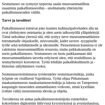
Seutumuseo on syntynyt tarpeesta saada museoammatillista
osaamista paikallismuseoihin - unohtamatta yhteistyötä
paikallismuseoiden välillä.
Tarve ja tavoitteet
Paikallismuseot toimivat joko kuntien kulttuuripalveluiden alla tai
ovat yhdistysten omistamia ja siten usein talkootyöllä ylläpidettyjä.
Tämä tarkoittaa yleensä sitä, että syntyy tarve museoammattilaisen
toteuttamalle ohjaukselle, neuvonnalle, kädet saveen -tyyppiselle
työlle sekä kehittämiselle ja ideoinnille. Pienemmissä kunnissa ei ole
vakituista museoammatillista resurssia, mutta paikkakunnalla on
usein paikallismuseo. Seutumuseo on luotu paikkaamaan tätä
museoammattilaisen tarvetta erityisesti siten, että seudullisuus ja
seutuyhteistyö korostuvat. Työtä tehdään paikalliskulttuurin ja -
historian säilyttämisen vuoksi.
Seutumuseotoiminnassa työskentelee seutumuseotutkija, jonka
työpiste on virallisesti Vapriikissa. Työtä ohjaa Pirkanmaan
maakuntamuseon maakuntamuseotutkija ja tukena on Tampereen
kaupungin museoiden ammattilaisten verkosto, mistä kysellään
(vähän väliä) monenmoisia ideoita ja ohjeita.
Tavoitteena on auttaa paikallismuseotoimijoita esimerkiksi
kokoelmien digitointiin liittyvissä kysymyksissä ja avustushauissa,