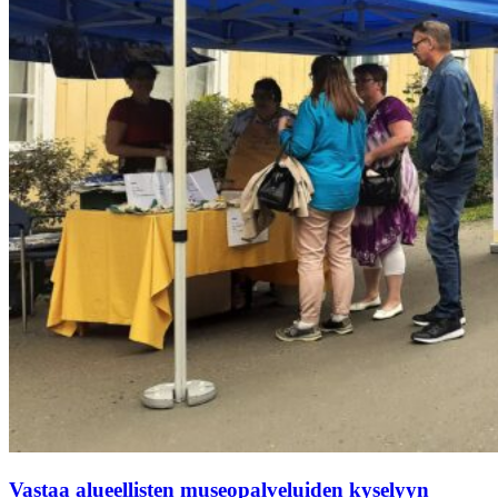
Vastaa alueellisten museopalveluiden kyselyyn