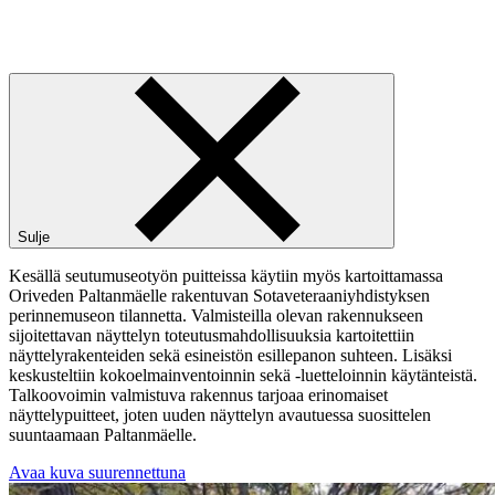
Sulje
Kesällä seutumuseotyön puitteissa käytiin myös kartoittamassa
Oriveden Paltanmäelle rakentuvan Sotaveteraaniyhdistyksen
perinnemuseon tilannetta. Valmisteilla olevan rakennukseen
sijoitettavan näyttelyn toteutusmahdollisuuksia kartoitettiin
näyttelyrakenteiden sekä esineistön esillepanon suhteen. Lisäksi
keskusteltiin kokoelmainventoinnin sekä -luetteloinnin käytänteistä.
Talkoovoimin valmistuva rakennus tarjoaa erinomaiset
näyttelypuitteet, joten uuden näyttelyn avautuessa suosittelen
suuntaamaan Paltanmäelle.
Avaa kuva suurennettuna