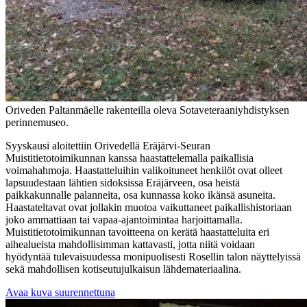
Oriveden Paltanmäelle rakenteilla oleva Sotaveteraaniyhdistyksen
perinnemuseo.
Syyskausi aloitettiin Orivedellä Eräjärvi-Seuran
Muistitietotoimikunnan kanssa haastattelemalla paikallisia
voimahahmoja. Haastatteluihin valikoituneet henkilöt ovat olleet
lapsuudestaan lähtien sidoksissa Eräjärveen, osa heistä
paikkakunnalle palanneita, osa kunnassa koko ikänsä asuneita.
Haastateltavat ovat jollakin muotoa vaikuttaneet paikallishistoriaan
joko ammattiaan tai vapaa-ajantoimintaa harjoittamalla.
Muistitietotoimikunnan tavoitteena on kerätä haastatteluita eri
aihealueista mahdollisimman kattavasti, jotta niitä voidaan
hyödyntää tulevaisuudessa monipuolisesti Rosellin talon näyttelyissä
sekä mahdollisen kotiseutujulkaisun lähdemateriaalina.
Avaa kuva suurennettuna