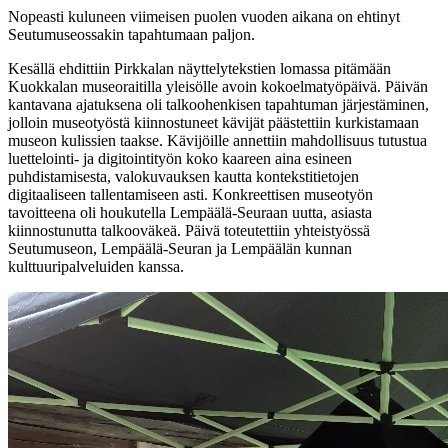
Nopeasti kuluneen viimeisen puolen vuoden aikana on ehtinyt
Seutumuseossakin tapahtumaan paljon.
Kesällä ehdittiin Pirkkalan näyttelytekstien lomassa pitämään
Kuokkalan museoraitilla yleisölle avoin kokoelmatyöpäivä. Päivän
kantavana ajatuksena oli talkoohenkisen tapahtuman järjestäminen,
jolloin museotyöstä kiinnostuneet kävijät päästettiin kurkistamaan
museon kulissien taakse. Kävijöille annettiin mahdollisuus tutustua
luettelointi- ja digitointityön koko kaareen aina esineen
puhdistamisesta, valokuvauksen kautta kontekstitietojen
digitaaliseen tallentamiseen asti. Konkreettisen museotyön
tavoitteena oli houkutella Lempäälä-Seuraan uutta, asiasta
kiinnostunutta talkooväkeä. Päivä toteutettiin yhteistyössä
Seutumuseon, Lempäälä-Seuran ja Lempäälän kunnan
kulttuuripalveluiden kanssa.