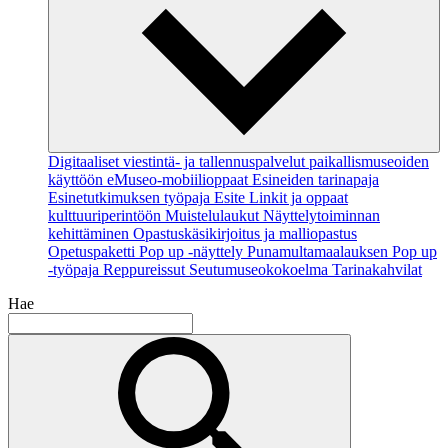
Digitaaliset viestintä- ja tallennuspalvelut paikallismuseoiden
käyttöön
eMuseo-mobiilioppaat
Esineiden tarinapaja
Esinetutkimuksen työpaja
Esite
Linkit ja oppaat
kulttuuriperintöön
Muistelulaukut
Näyttelytoiminnan
kehittäminen
Opastuskäsikirjoitus ja malliopastus
Opetuspaketti
Pop up -näyttely
Punamultamaalauksen Pop up
-työpaja
Reppureissut
Seutumuseokokoelma
Tarinakahvilat
Hae