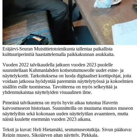
Eräjärvi-Seuran Muistitietotoimikunta tallentaa paikallista
kulttuuriperintöä haastattelemalla paikkakunnan asukkaita.
Vuoden 2022 talvikaudella jatkuen vuoden 2023 puolelle
suunnitellaan Kuhmanlahden kotiseutumuseolle uudet esine- ja
näyttelykortit. Tarkoituksena on luoda digitaaliset korttipohjat, joita
voidaan jatkossa hyödyntää paremmin näyttelytyössä ja kokoelmien
sisällön esille tuomisessa. Tavoitteena on myös selkeyttää ja
yhdenmukaistaa näyttelyiden visuaalinen ilme.
Pimeänä talvikautena on myös hyvin aikaa tutustua Haverin
kaivosmuseon historiaan. Suunnitteilla on muutama muutos museon
näyttelyihin sekä kokonaan uuden näyttelytilan avaaminen, mutta
näistä kuulette enemmän vuoden 2023 aikana.
Teksti ja kuvat: Heli Hietamäki, seutumuseotutkija. Sivun pääkuva:
Reipin museo, Sikojärven aitan näyttely, Pirkkala.