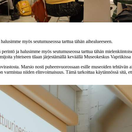
 halusimme myös seutumuseossa tarttua tähän aihealueeseen.
erintö ja halusimme myös seutumuseossa tarttua tähän mielenkiintois
imijoita yhteiseen tilaan järjestämällä keväällä Museokeskus Vapriikiss
virastosta. Marsio nosti puheenvuorossaan esille museoiden tehtävän ain
i on varmistaa niiden elinvoimaisuus. Tämä tarkoittaa käytännössä sitä, 