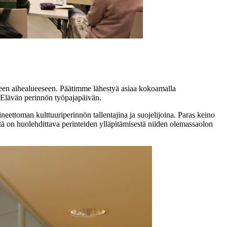
een aihealueeseen. Päätimme lähestyä asiaa kokoamalla
a Elävän perinnön työpajapäivän.
eettoman kulttuuriperinnön tallentajina ja suojelijoina. Paras keino
että on huolehdittava perinteiden ylläpitämisestä niiden olemassaolon