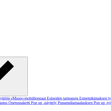
käyttöön
eMuseo-mobiilioppaat
Esineiden tarinapaja
Esinetutkimuksen t
pastus
Opetuspaketti
Pop up -näyttely
Punamultamaalauksen Pop up -ty