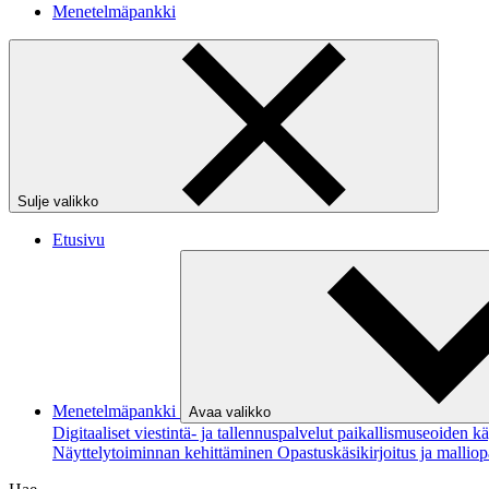
Menetelmäpankki
Sulje valikko
Etusivu
Menetelmäpankki
Avaa valikko
Digitaaliset viestintä- ja tallennuspalvelut paikallismuseoiden 
Näyttelytoiminnan kehittäminen
Opastuskäsikirjoitus ja mallio