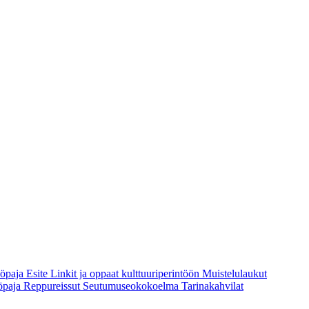
yöpaja
Esite
Linkit ja oppaat kulttuuriperintöön
Muistelulaukut
öpaja
Reppureissut
Seutumuseokokoelma
Tarinakahvilat