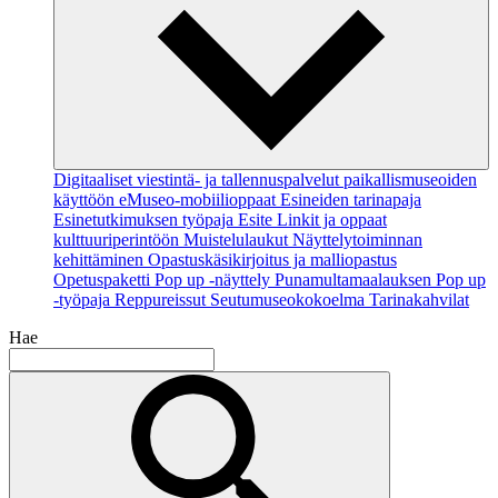
Digitaaliset viestintä- ja tallennuspalvelut paikallismuseoiden
käyttöön
eMuseo-mobiilioppaat
Esineiden tarinapaja
Esinetutkimuksen työpaja
Esite
Linkit ja oppaat
kulttuuriperintöön
Muistelulaukut
Näyttelytoiminnan
kehittäminen
Opastuskäsikirjoitus ja malliopastus
Opetuspaketti
Pop up -näyttely
Punamultamaalauksen Pop up
-työpaja
Reppureissut
Seutumuseokokoelma
Tarinakahvilat
Hae