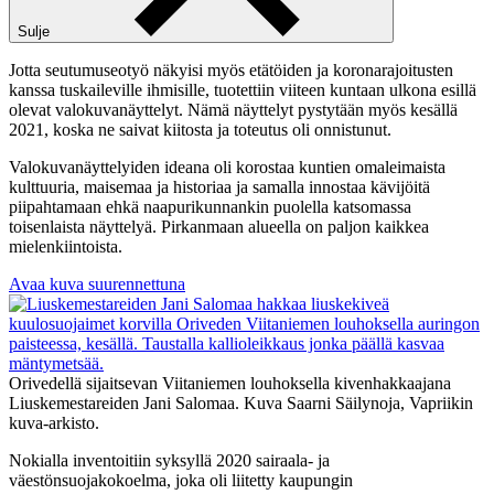
Sulje
Jotta seutumuseotyö näkyisi myös etätöiden ja koronarajoitusten
kanssa tuskaileville ihmisille, tuotettiin viiteen kuntaan ulkona esillä
olevat valokuvanäyttelyt. Nämä näyttelyt pystytään myös kesällä
2021, koska ne saivat kiitosta ja toteutus oli onnistunut.
Valokuvanäyttelyiden ideana oli korostaa kuntien omaleimaista
kulttuuria, maisemaa ja historiaa ja samalla innostaa kävijöitä
piipahtamaan ehkä naapurikunnankin puolella katsomassa
toisenlaista näyttelyä. Pirkanmaan alueella on paljon kaikkea
mielenkiintoista.
Avaa kuva suurennettuna
Orivedellä sijaitsevan Viitaniemen louhoksella kivenhakkaajana
Liuskemestareiden Jani Salomaa. Kuva Saarni Säilynoja, Vapriikin
kuva-arkisto.
Nokialla inventoitiin syksyllä 2020 sairaala- ja
väestönsuojakokoelma, joka oli liitetty kaupungin