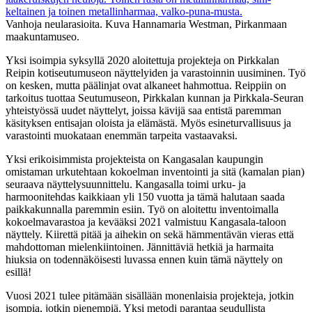
Vanhoja neularasioita. Kuva Hannamaria Westman, Pirkanmaan
maakuntamuseo.
Yksi isoimpia syksyllä 2020 aloitettuja projekteja on Pirkkalan
Reipin kotiseutumuseon näyttelyiden ja varastoinnin uusiminen. Työ
on kesken, mutta päälinjat ovat alkaneet hahmottua. Reippiin on
tarkoitus tuottaa Seutumuseon, Pirkkalan kunnan ja Pirkkala-Seuran
yhteistyössä uudet näyttelyt, joissa kävijä saa entistä paremman
käsityksen entisajan oloista ja elämästä. Myös esineturvallisuus ja
varastointi muokataan enemmän tarpeita vastaavaksi.
Yksi erikoisimmista projekteista on Kangasalan kaupungin
omistaman urkutehtaan kokoelman inventointi ja sitä (kamalan pian)
seuraava näyttelysuunnittelu. Kangasalla toimi urku- ja
harmoonitehdas kaikkiaan yli 150 vuotta ja tämä halutaan saada
paikkakunnalla paremmin esiin. Työ on aloitettu inventoimalla
kokoelmavarastoa ja kevääksi 2021 valmistuu Kangasala-taloon
näyttely. Kiirettä pitää ja aihekin on sekä hämmentävän vieras että
mahdottoman mielenkiintoinen. Jännittäviä hetkiä ja harmaita
hiuksia on todennäköisesti luvassa ennen kuin tämä näyttely on
esillä!
Vuosi 2021 tulee pitämään sisällään monenlaisia projekteja, jotkin
isompia, jotkin pienempiä. Yksi metodi parantaa seudullista