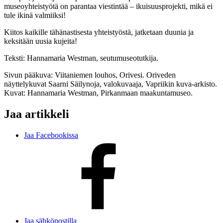
museoyhteistyötä on parantaa viestintää – ikuisuusprojekti, mikä ei
tule ikinä valmiiksi!
Kiitos kaikille tähänastisesta yhteistyöstä, jatketaan duunia ja
keksitään uusia kujeita!
Teksti: Hannamaria Westman, seutumuseotutkija.
Sivun pääkuva: Viitaniemen louhos, Orivesi. Oriveden
näyttelykuvat Saarni Säilynoja, valokuvaaja, Vapriikin kuva-arkisto.
Kuvat: Hannamaria Westman, Pirkanmaan maakuntamuseo.
Jaa artikkeli
Jaa Facebookissa
Jaa sähköpostilla